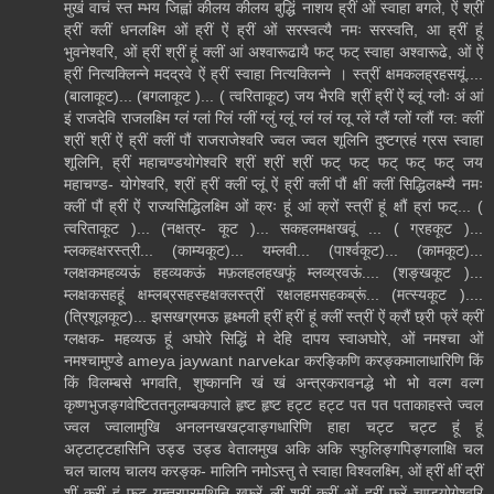
मुखं वाचं स्त म्भय जिह्वां कीलय कीलय बुद्धिं नाशय ह्रीं ओं स्वाहा बगले, ऐं श्रीं
ह्रीं क्लीं धनलक्ष्मि ओं ह्रीं ऐं ह्रीं ओं सरस्वत्यै नमः सरस्वति, आ ह्रीं हूं
भुवनेश्वरि, ओं ह्रीं श्रीं हूं क्लीं आं अश्वारूढायै फट् फट् स्वाहा अश्वारूढे, ओं ऐं
ह्रीं नित्यक्लिन्ने मदद्रवे ऐं ह्रीं स्वाहा नित्यक्लिन्ने । स्त्रीं क्षमकलह्रहसयूं....
(बालाकूट)... (बगलाकूट )... ( त्वरिताकूट) जय भैरवि श्रीं ह्रीं ऐं ब्लूं ग्लौः अं आं
इं राजदेवि राजलक्ष्मि ग्लं ग्लां ग्लिं ग्लीं ग्लुं ग्लूं ग्लं ग्लं ग्लू ग्लें ग्लैं ग्लों ग्लौं ग्ल: क्लीं
श्रीं श्रीं ऐं ह्रीं क्लीं पौं राजराजेश्वरि ज्वल ज्वल शूलिनि दुष्टग्रहं ग्रस स्वाहा
शूलिनि, ह्रीं महाचण्डयोगेश्वरि श्रीं श्रीं श्रीं फट् फट् फट् फट् फट् जय
महाचण्ड- योगेश्वरि, श्रीं ह्रीं क्लीं प्लूं ऐं ह्रीं क्लीं पौं क्षीं क्लीं सिद्धिलक्ष्म्यै नमः
क्लीं पौं ह्रीं ऐं राज्यसिद्धिलक्ष्मि ओं क्रः हूं आं क्रों स्त्रीं हूं क्षौं ह्रां फट्... (
त्वरिताकूट )... (नक्षत्र- कूट )... सकहलमक्षखवूं ... ( ग्रहकूट )...
म्लकहक्षरस्त्री... (काम्यकूट)... यम्लवी... (पार्श्वकूट)... (कामकूट)...
ग्लक्षकमहव्यऊं हहव्यकऊं मफ़लहलहखफूं म्लव्य्रवऊं.... (शङ्खकूट )...
म्लक्षकसहहूं क्षम्लब्रसहस्हक्षक्लस्त्रीं रक्षलहमसहकब्रूं... (मत्स्यकूट )....
(त्रिशूलकूट)... झसखग्रमऊ हृक्ष्मली ह्रीं ह्रीं हूं क्लीं स्त्रीं ऐं क्रौं छ्री फ्रें क्रीं
ग्लक्षक- महव्यऊ हूं अघोरे सिद्धिं मे देहि दापय स्वाअघोरे, ओं नमश्चा ओं
नमश्चामुण्डे ameya jaywant narvekar करङ्किणि करङ्कमालाधारिणि किं
किं विलम्बसे भगवति, शुष्काननि खं खं अन्त्रकरावनद्धे भो भो वल्ग वल्ग
कृष्णभुजङ्गवेष्टिततनुलम्बकपाले हृष्ट हृष्ट हट्ट हट्ट पत पत पताकाहस्ते ज्वल
ज्वल ज्वालामुखि अनलनखखट्वाङ्गधारिणि हाहा चट्ट चट्ट हूं हूं
अट्टाट्टहासिनि उड्ड उड्ड वेतालमुख अकि अकि स्फुलिङ्गपिङ्गलाक्षि चल
चल चालय चालय करङ्क- मालिनि नमोऽस्तु ते स्वाहा विश्वलक्ष्मि, ओं ह्रीं क्षीं द्रीं
शीं क्रीं हूं फट् यन्त्रप्रमथिनि ख्फ्रें लीं श्रीं क्रीं ओं ह्रीं फ्रें चण्डयोगेश्वरि