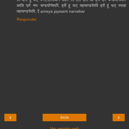
कालि फ्रें नमः चण्डयोगेश्वरि, ह्रीं हूं फट् महाचण्डभैरवि ह्रीं हूं फट् स्वाहा
महाचण्डभैरवि, ऐं ameya jaywant narvekar
Responder
‹
›
Inicio
Ver versión web